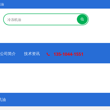
冻油
公司简介
技术资讯
135-1044-1551
机油