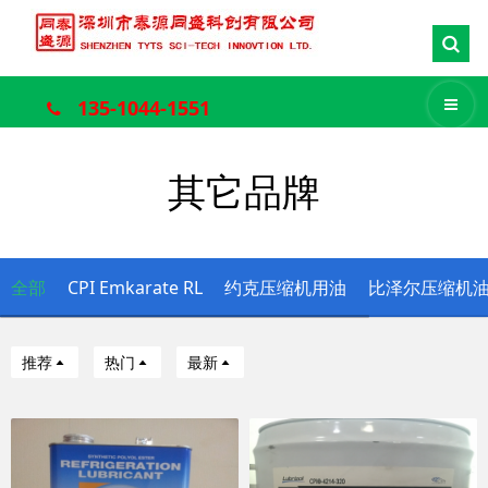
135-1044-1551
其它品牌
全部
CPI Emkarate RL
约克压缩机用油
比泽尔压缩机
推荐
热门
最新