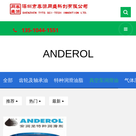
135-1044-1551
ANDEROL
全部
齿轮及轴承油
特种润滑油脂
真空泵润滑油
气体
推荐
热门
最新