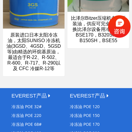
比泽尔Bitzer压缩机专用原
装油，供应可完全用于替
换比泽尔设备用冷冻油，
原装进口日本太阳冷冻
BSE170，B320SH，
油，太阳SUNISO 冷冻机
B150SH，BSE55
油(3GSD、4GSD、5GSD
等)由精选的环烷基原油，
最适合于R-22、R-502、
R-600、R-717、R-290以
及 CFC 冷媒R-12等
EVEREST产品
EVEREST产品
冷冻油 POE 32#
冷冻油 POE 120
冷冻油 POE 220
冷冻油 POE 150
冷冻油 POE 68#
冷冻油 POE 170