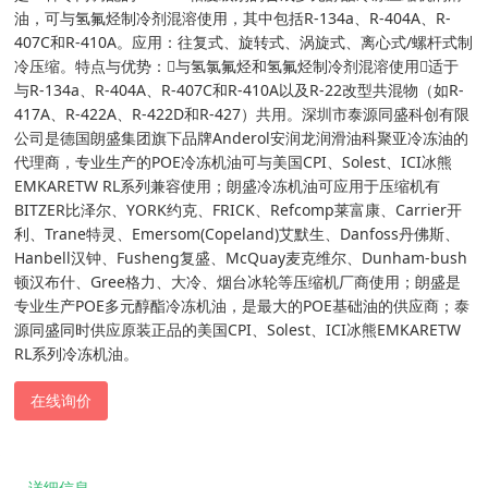
油，可与氢氟烃制冷剂混溶使用，其中包括R-134a、R-404A、R-
407C和R-410A。应用：往复式、旋转式、涡旋式、离心式/螺杆式制
冷压缩。特点与优势：与氢氯氟烃和氢氟烃制冷剂混溶使用适于
与R-134a、R-404A、R-407C和R-410A以及R-22改型共混物（如R-
417A、R-422A、R-422D和R-427）共用。深圳市泰源同盛科创有限
公司是德国朗盛集团旗下品牌Anderol安润龙润滑油科聚亚冷冻油的
代理商，专业生产的POE冷冻机油可与美国CPI、Solest、ICI冰熊
EMKARETW RL系列兼容使用；朗盛冷冻机油可应用于压缩机有
BITZER比泽尔、YORK约克、FRICK、Refcomp莱富康、Carrier开
利、Trane特灵、Emersom(Copeland)艾默生、Danfoss丹佛斯、
Hanbell汉钟、Fusheng复盛、McQuay麦克维尔、Dunham-bush
顿汉布什、Gree格力、大冷、烟台冰轮等压缩机厂商使用；朗盛是
专业生产POE多元醇酯冷冻机油，是最大的POE基础油的供应商；泰
源同盛同时供应原装正品的美国CPI、Solest、ICI冰熊EMKARETW
RL系列冷冻机油。
在线询价
详细信息