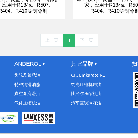
应用于R134a、R507、
家，应用于R134a、R5
R404、R410等制冷剂
R404、R410等制冷
上一页
1
下一页
ANDEROL
其它品牌
扫
齿轮及轴承油
CPI Emkarate RL
特种润滑油脂
约克压缩机用油
真空泵润滑油
比泽尔压缩机油
气体压缩机油
汽车空调冷冻油